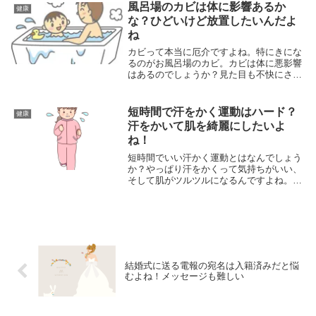
風呂場のカビは体に影響あるか
健康
な？ひどいけど放置したいんだよ
ね
カビって本当に厄介ですよね。特にきにな
るのがお風呂場のカビ。カビは体に悪影響
はあるのでしょうか？見た目も不快にさせ
るし、これから梅雨でジメジメしたシーズ
ンがやってくると、ますますカビの量も増
えていきますよね。
短時間で汗をかく運動はハード？
健康
汗をかいて肌を綺麗にしたいよ
ね！
短時間でいい汗かく運動とはなんでしょう
か？やっぱり汗をかくって気持ちがいい、
そして肌がツルツルになるんですよね。た
だ、汗をかきはじめるまで時間がかかるよ
うです。汗を効率よくかいて気持ちよく爽
快感を感じたいですね。
結婚式に送る電報の宛名は入籍済みだと悩
むよね！メッセージも難しい