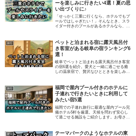
ーを楽しみに行きたい4選！夏の思
い出づくりに♪
「せっかく三重に行くなら、ホテルでもプ
ールではしゃぎたい！」そんなとき、スラ
イダー付きのプールがあるホテルなら、楽
しさ倍増しちゃいますよね。今回は、三重
県で【プール＆スライダー】が楽しめるホ
テルを4つピックアップしてご紹介しま
ペットと泊まれる宿に露天風呂付
旅行
す！
き客室がある岐阜の宿ランキング6
選！
岐阜でペットと泊まれる露天風呂付き客室
の宿6選を紹介。愛犬と一緒に過ごせる癒
しの温泉宿で、贅沢なひとときを楽しみま
せんか？旅先でも愛犬と一緒に癒された
い。そんな願いを叶えてくれる、露天風呂
付きのペット同伴可の宿が岐阜にはあるん
福岡で屋内プール付きのホテルに
旅行
です。
子連れで行きたいときに利用して
みたい宿5選
福岡での子連れ旅行に最適な屋内プール完
備ホテル5軒を厳選。天候を問わず安心し
て過ごせる施設をご紹介します。お母さん
もほっとできる、そんなホテルをピックア
ップしました！
テーマパークのようなホテルの東
旅行