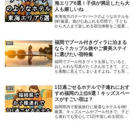
海エリア6選！子供が満足したら大
人も嬉しいね
東海地方のテーマパークのようなホテルを
6軒厳選。遊び心あふれる空間で、子ども
から大人まで楽しめる宿泊体験をご提案し
ます。遊び・癒し・エンタメが詰まったホ
テルで笑顔が絶えない宿泊時間を楽しんで
ください♪
福岡でプール付きヴィラに泊まる
旅行
なら？カップル旅やご褒美ステイ
に選びたい宿特集
福岡でプール付きヴィラを探していると、
おしゃれな写真がたくさん出てきて、どこ
も素敵に見えてしまいますよね。でも実際
は、海が見える開放感を重視したいのか、
静かな場所でゆっくり過ごしたいのか、そ
れともカップル旅や女子旅で楽しみたいの
1日過ごせるホテルで子連れにおす
旅行
かによって、...
すめ福岡の上位6選！キッズスペー
スがすごい宿は？
福岡県内で家族旅行に最適なホテルを6軒
厳選。キッズルームやプール付きで、子ど
も連れでも安心して1日中楽しめる宿泊先
をご紹介します。「子供が退屈せず、安心
して1日中過ごせる場所を見つけたい！」
そんなお母さんの願いを叶えるプランも合