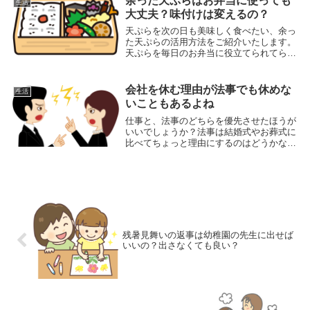
余った天ぷらはお弁当に使っても
生活
すくて赤ちゃんにいいものはないものでし
大丈夫？味付けは変えるの？
ょうか？
天ぷらを次の日も美味しく食べたい、余っ
た天ぷらの活用方法をご紹介いたします。
天ぷらを毎日のお弁当に役立てられてら正
直楽ですよね。簡単だからレンジで温めて
食べても、べたっとしてしんなりして、ま
た、なんだかより脂っこく感じますよね。
会社を休む理由が法事でも休めな
生活
いこともあるよね
仕事と、法事のどちらを優先させたほうが
いいでしょうか？法事は結婚式やお葬式に
比べてちょっと理由にするのはどうかなと
いうこともあるかもしれません。特に仕事
が繁忙期だったり、まだ新しい職場だった
りすると特に言いにくくなるかも。
残暑見舞いの返事は幼稚園の先生に出せば
いいの？出さなくても良い？