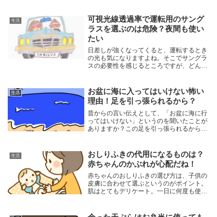
しまうことってありませんか？余ったら冷
凍庫へ、次の日レンジで食べるとふにゃふ
にゃして今ひとつ
可視光線透過率で運転用のサング
生活
ラスを選ぶのは危険？夜間も使い
たい
日差しが強くなってくると、運転するとき
の光も気になりますよね。そこでサングラ
スの必要性を感じるところですが、どんな
ものを選んだらいいのか迷ってしまいま
す。普段のおしゃれで使うサングラスと違
って、機能性を重視したいところ。
お盆に海に入ってはいけない怖い
生活
理由！足を引っ張られるから？
昔からの言い伝えとして、「お盆に海に行
ってはいけない」というのを聞いたことが
ありますか？この足を引っ張られるからと
いう、迷信？の他にも何か具体的な理由が
あるのか知りたいですよね。その真相につ
いてご紹介いたします。
おしりふきの代用になるものは？
生活
赤ちゃんのかぶれが心配だね！
赤ちゃんのおしりふきの選び方は、子供の
皮膚に合わせて選ぶというのがポイント。
肌はとてもデリケート。一日に何度も使う
ものなので慎重に選びたいものだけれど、
肌に合わなくてかぶれてしまったり、また
たくさん使うので経済的にももっとつきや