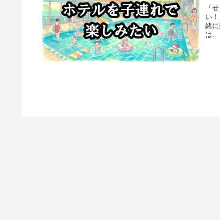
「せ
い！
緒に
は、
を4