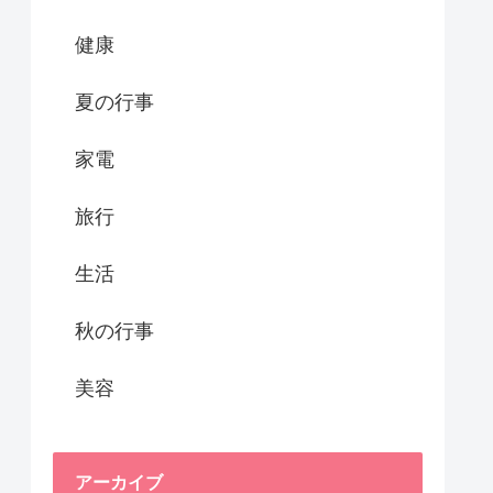
健康
夏の行事
家電
旅行
生活
秋の行事
美容
アーカイブ