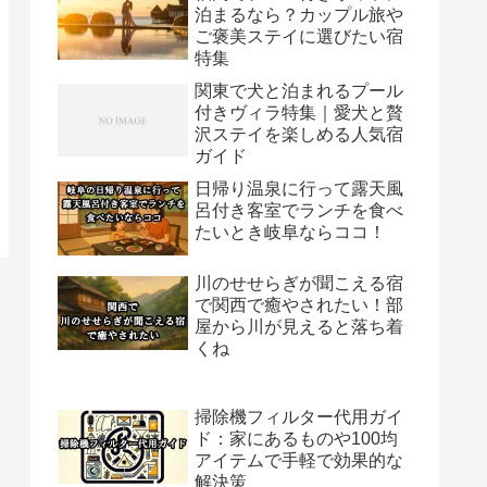
泊まるなら？カップル旅や
ご褒美ステイに選びたい宿
特集
関東で犬と泊まれるプール
付きヴィラ特集｜愛犬と贅
沢ステイを楽しめる人気宿
ガイド
日帰り温泉に行って露天風
呂付き客室でランチを食べ
たいとき岐阜ならココ！
川のせせらぎが聞こえる宿
で関西で癒やされたい！部
屋から川が見えると落ち着
くね
掃除機フィルター代用ガイ
ド：家にあるものや100均
アイテムで手軽で効果的な
解決策