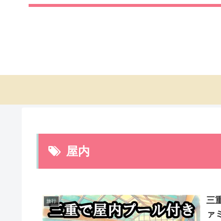
屋内
三
旅行
ァ