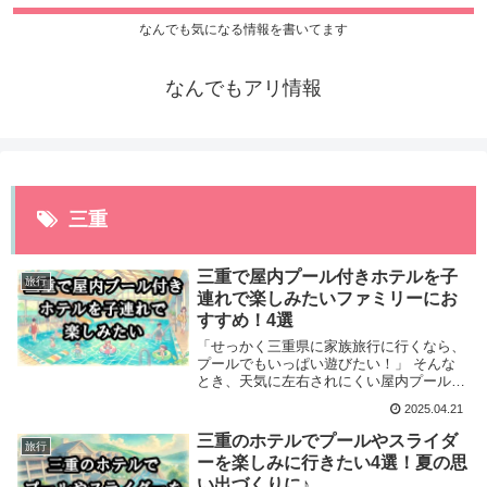
なんでも気になる情報を書いてます
なんでもアリ情報
三重
三重で屋内プール付きホテルを子
旅行
連れで楽しみたいファミリーにお
すすめ！4選
「せっかく三重県に家族旅行に行くなら、
プールでもいっぱい遊びたい！」 そんな
とき、天気に左右されにくい屋内プール
や、子どもと一緒に楽しめるプールがある
2025.04.21
ホテルって、本当に助かりますよね。 今
回は、【三重県で子連れにおすすめの屋内
三重のホテルでプールやスライダ
旅行
プール・プール付きホテル】を4つ厳選し
ーを楽しみに行きたい4選！夏の思
てご紹介します♪
い出づくりに♪