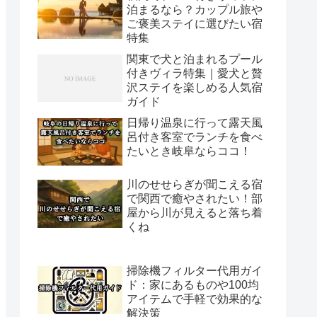
泊まるなら？カップル旅や
ご褒美ステイに選びたい宿
特集
関東で犬と泊まれるプール
付きヴィラ特集｜愛犬と贅
沢ステイを楽しめる人気宿
ガイド
日帰り温泉に行って露天風
呂付き客室でランチを食べ
たいとき岐阜ならココ！
川のせせらぎが聞こえる宿
で関西で癒やされたい！部
屋から川が見えると落ち着
くね
掃除機フィルター代用ガイ
ド：家にあるものや100均
アイテムで手軽で効果的な
解決策