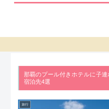
那覇のプール付きホテルに子連
宿泊先4選
旅行