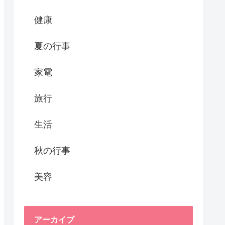
健康
夏の行事
家電
旅行
生活
秋の行事
美容
アーカイブ